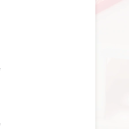
i
e
e