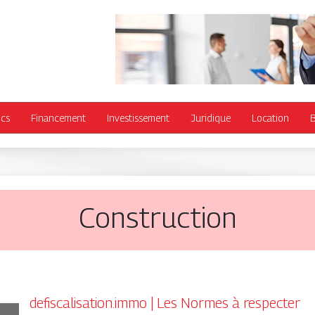
ics
Financement
Investissement
Juridique
Location
B
Construction
defiscalisation.immo | Les Normes à respecter